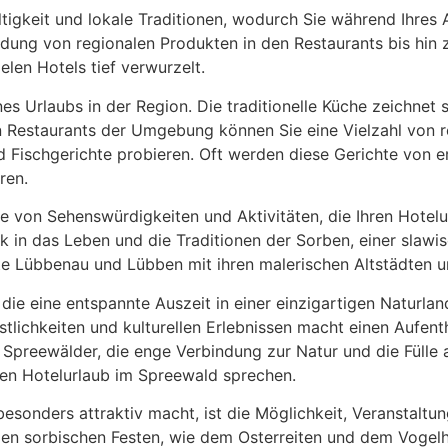
igkeit und lokale Traditionen, wodurch Sie während Ihres A
ung von regionalen Produkten in den Restaurants bis hin zu
ielen Hotels tief verwurzelt.
nes Urlaubs in der Region. Die traditionelle Küche zeichnet 
n Restaurants der Umgebung können Sie eine Vielzahl von r
 Fischgerichte probieren. Oft werden diese Gerichte von er
ren.
ülle von Sehenswürdigkeiten und Aktivitäten, die Ihren Hote
 in das Leben und die Traditionen der Sorben, einer slawi
dte Lübbenau und Lübben mit ihren malerischen Altstädten u
, die eine entspannte Auszeit in einer einzigartigen Naturl
tlichkeiten und kulturellen Erlebnissen macht einen Aufent
 Spreewälder, die enge Verbindung zur Natur und die Fülle 
inen Hotelurlaub im Spreewald sprechen.
esonders attraktiv macht, ist die Möglichkeit, Veranstaltun
llen sorbischen Festen, wie dem Osterreiten und dem Vogelho