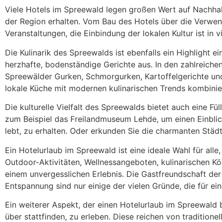
Viele Hotels im Spreewald legen großen Wert auf Nachhalt
der Region erhalten. Vom Bau des Hotels über die Verwend
Veranstaltungen, die Einbindung der lokalen Kultur ist in v
Die Kulinarik des Spreewalds ist ebenfalls ein Highlight ei
herzhafte, bodenständige Gerichte aus. In den zahlreiche
Spreewälder Gurken, Schmorgurken, Kartoffelgerichte und
lokale Küche mit modernen kulinarischen Trends kombinie
Die kulturelle Vielfalt des Spreewalds bietet auch eine F
zum Beispiel das Freilandmuseum Lehde, um einen Einblick
lebt, zu erhalten. Oder erkunden Sie die charmanten Stä
Ein Hotelurlaub im Spreewald ist eine ideale Wahl für alle
Outdoor-Aktivitäten, Wellnessangeboten, kulinarischen Kös
einem unvergesslichen Erlebnis. Die Gastfreundschaft der
Entspannung sind nur einige der vielen Gründe, die für e
Ein weiterer Aspekt, der einen Hotelurlaub im Spreewald b
über stattfinden, zu erleben. Diese reichen von traditione