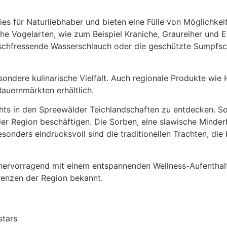
es für Naturliebhaber und bieten eine Fülle von Möglichkeit
che Vogelarten, wie zum Beispiel Kraniche, Graureiher und E
schfressende Wasserschlauch oder die geschützte Sumpfsch
ondere kulinarische Vielfalt. Auch regionale Produkte wi
Bauernmärkten erhältlich.
ights in den Spreewälder Teichlandschaften zu entdecken. S
der Region beschäftigen. Die Sorben, eine slawische Minderh
esonders eindrucksvoll sind die traditionellen Trachten, di
 hervorragend mit einem entspannenden Wellness-Aufenthal
renzen der Region bekannt.