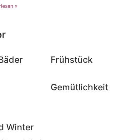
rlesen »
or
Bäder
Frühstück
Gemütlichkeit
d Winter