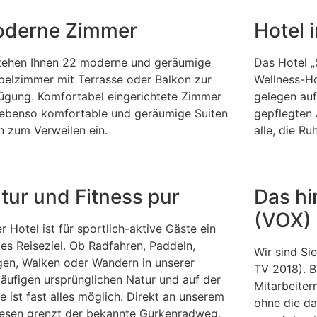
derne Zimmer
Hotel 
tehen Ihnen 22 moderne und geräumige
Das Hotel „
elzimmer mit Terrasse oder Balkon zur
Wellness-H
ügung. Komfortabel eingerichtete Zimmer
gelegen auf
ebenso komfortable und geräumige Suiten
gepflegten 
n zum Verweilen ein.
alle, die R
tur und Fitness pur
Das hi
(VOX)
r Hotel ist für sportlich-aktive Gäste ein
les Reiseziel. Ob Radfahren, Paddeln,
Wir sind Si
en, Walken oder Wandern in unserer
TV 2018). B
läufigen ursprünglichen Natur und auf der
Mitarbeitern
e ist fast alles möglich. Direkt an unserem
ohne die da
sen grenzt der bekannte Gurkenradweg,