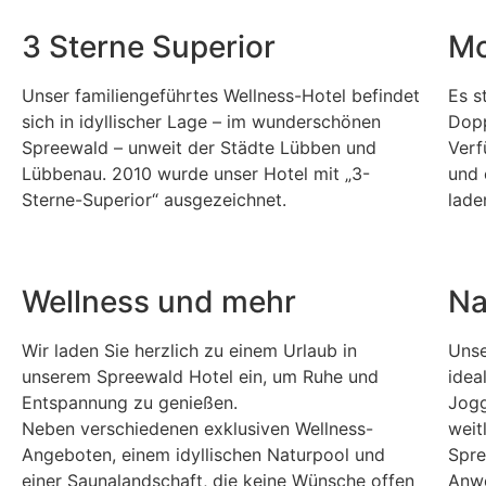
3 Sterne Superior
Mo
Unser familiengeführtes Wellness-Hotel befindet
Es s
sich in idyllischer Lage – im wunderschönen
Dopp
Spreewald – unweit der Städte Lübben und
Verf
Lübbenau. 2010 wurde unser Hotel mit „3-
und 
Sterne-Superior“ ausgezeichnet.
lade
Wellness und mehr
Na
Wir laden Sie herzlich zu einem Urlaub in
Unse
unserem Spreewald Hotel ein, um Ruhe und
idea
Entspannung zu genießen.
Jogg
Neben verschiedenen exklusiven Wellness-
weit
Angeboten, einem idyllischen Naturpool und
Spre
einer Saunalandschaft, die keine Wünsche offen
Anwe