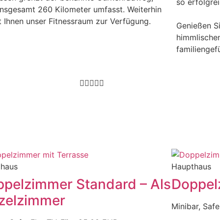
so erfolgre
insgesamt 260 Kilometer umfasst. Weiterhin
t Ihnen unser Fitnessraum zur Verfügung.
Genießen Si
himmlischen
familiengef





thaus
Haupthaus
pelzimmer Standard – Als
Doppel
zelzimmer
Minibar, Safe